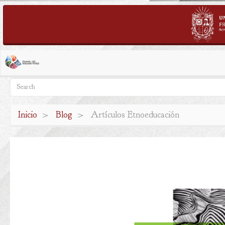
Pasar
al
contenido
Search
Search
principal
Inicio
Blog
Artículos Etnoeducación