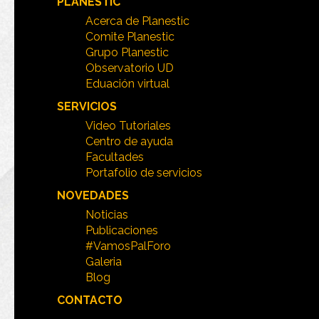
PLANESTIC
Acerca de Planestic
Comite Planestic
Grupo Planestic
Observatorio UD
Eduación virtual
SERVICIOS
Video Tutoriales
Centro de ayuda
Facultades
Portafolio de servicios
NOVEDADES
Noticias
Publicaciones
#VamosPalForo
Galeria
Blog
CONTACTO