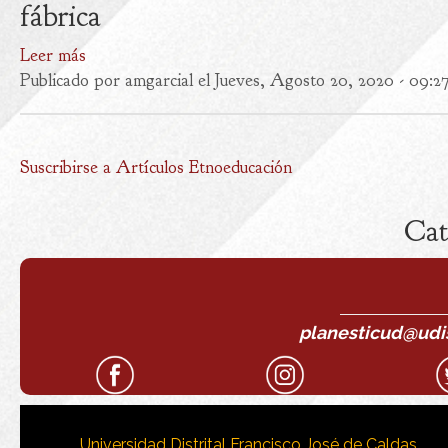
fábrica
Leer más
Publicado por
amgarcial
el Jueves, Agosto 20, 2020 - 09:2
Suscribirse a Artículos Etnoeducación
Cat
planesticud@udist
Universidad Distrital Francisco José de Caldas