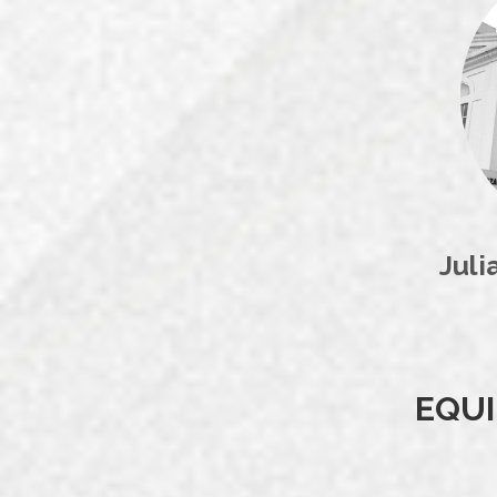
Jul
EQUI