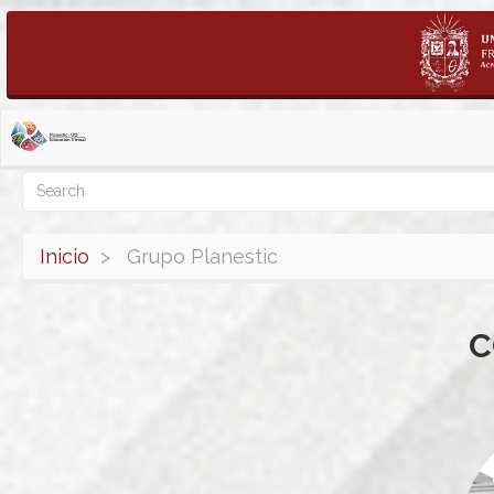
Pasar
al
contenido
Search
Search
principal
Inicio
Grupo Planestic
C