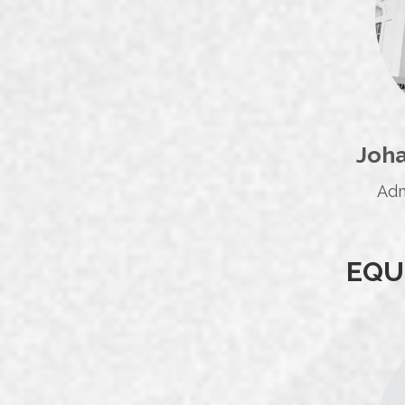
Joh
Adm
EQU