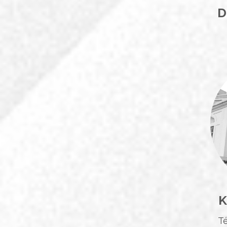
D
K
Té