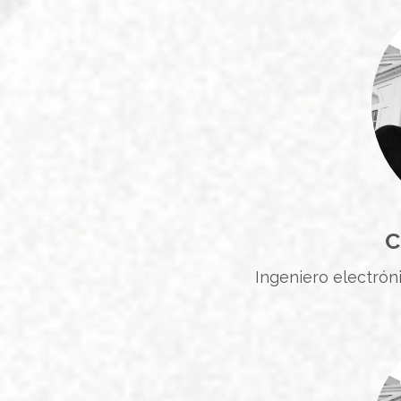
C
Ingeniero electrón