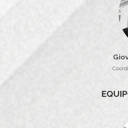
Gio
Coord
EQUIP