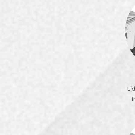
Lid
I