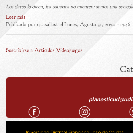
Los datos lo dicen, los usuarios no mienten: somos una sociedad
Leer más
Publicado por
cjcasallast
el Lunes, Agosto 31, 2020 - 15:46
Suscribirse a Artículos Videojuegos
Cat
planesticud@udist
Universidad Distrital Francisco José de Caldas