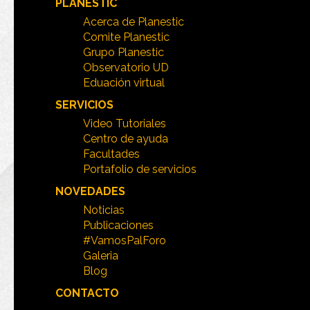
PLANESTIC
Acerca de Planestic
Comite Planestic
Grupo Planestic
Observatorio UD
Eduación virtual
SERVICIOS
Video Tutoriales
Centro de ayuda
Facultades
Portafolio de servicios
NOVEDADES
Noticias
Publicaciones
#VamosPalForo
Galeria
Blog
CONTACTO