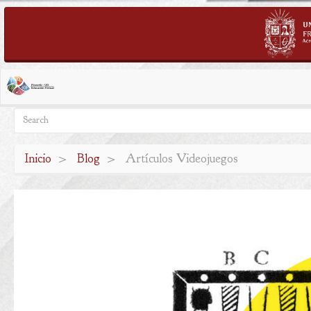
Pasar
al
contenido
Search
Search
principal
Inicio
Blog
Artículos Videojuegos