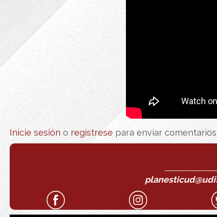
Inicie sesión
o
registrese
para enviar comentarios
planesticud@udist