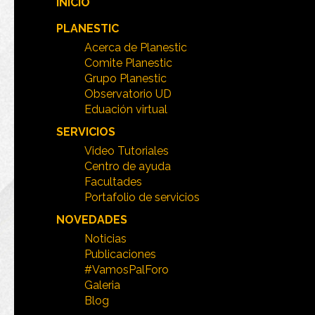
INICIO
PLANESTIC
Acerca de Planestic
Comite Planestic
Grupo Planestic
Observatorio UD
Eduación virtual
SERVICIOS
Video Tutoriales
Centro de ayuda
Facultades
Portafolio de servicios
NOVEDADES
Noticias
Publicaciones
#VamosPalForo
Galeria
Blog