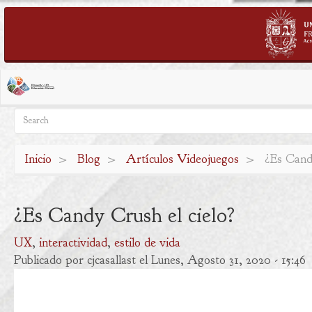
Pasar
al
contenido
Search
Search
principal
Inicio
Blog
Artículos Videojuegos
¿Es Candy
¿Es Candy Crush el cielo?
UX
interactividad
estilo de vida
Publicado por
cjcasallast
el Lunes, Agosto 31, 2020 - 15:46